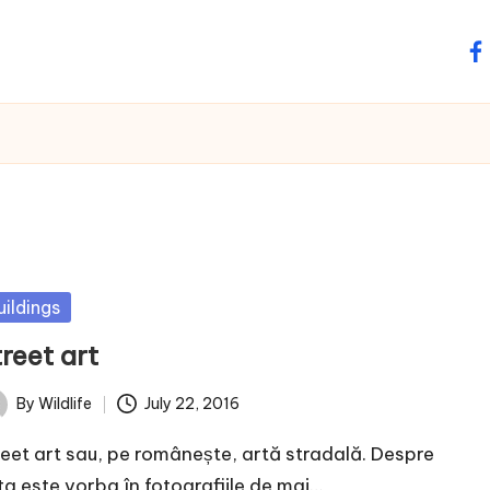
fa
sted
uildings
reet art
By
Wildlife
July 22, 2016
ted
reet art sau, pe românește, artă stradală. Despre
ta este vorba în fotografiile de mai…