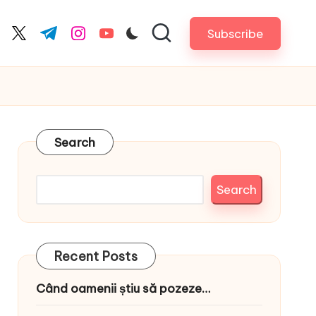
Subscribe
cebook.com
twitter.com
t.me
instagram.com
youtube.com
Search
Search
Recent Posts
Când oamenii știu să pozeze…