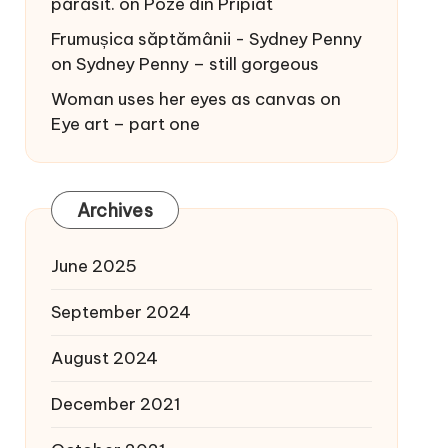
părăsit.
on
Poze din Pripiat
Frumușica săptămânii - Sydney Penny
on
Sydney Penny – still gorgeous
Woman uses her eyes as canvas
on
Eye art – part one
Archives
June 2025
September 2024
August 2024
December 2021