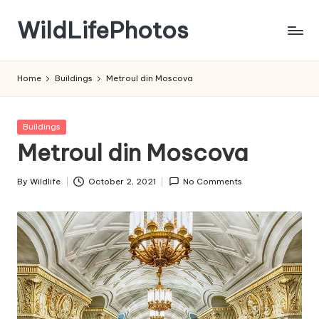
WildLifePhotos
Skip
to
Nature
content
at
Home
Buildings
Metroul din Moscova
its
BEST!
Posted
Buildings
in
Metroul din Moscova
By
Wildlife
October 2, 2021
No Comments
Posted
by