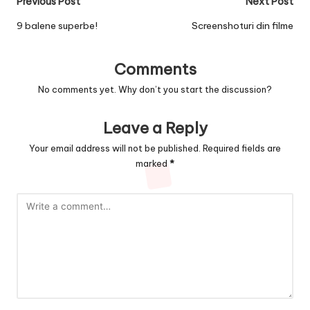
Post
Previous Post
Next Post
navigation
9 balene superbe!
Screenshoturi din filme
Comments
No comments yet. Why don’t you start the discussion?
Leave a Reply
Your email address will not be published.
Required fields are
marked
*