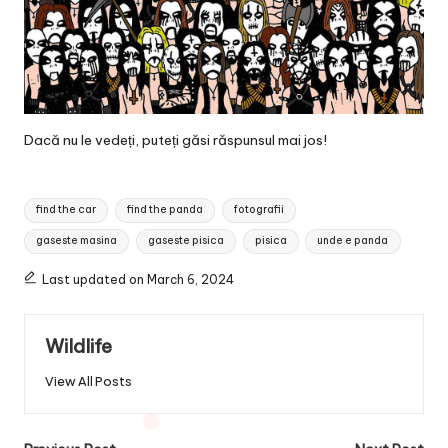
Dacă nu le vedeți, puteți găsi răspunsul mai jos!
Tags:
find the car
find the panda
fotografii
gaseste masina
gaseste pisica
pisica
unde e panda
Last updated on March 6, 2024
Wildlife
View All Posts