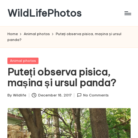
WildLifePhotos
Skip
to
Nature
content
at
Home
Animal photos
Puteți observa pisica, mașina și ursul
its
panda?
BEST!
Posted
Animal photos
in
Puteți observa pisica,
mașina și ursul panda?
By
Wildlife
December 18, 2017
No Comments
Posted
by