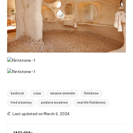
Tags:
bedrock
casa
desene animate
flintstone
fred si barney
pestera moderna
real life flintstones
Last updated on March 6, 2024