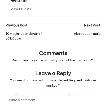
Wildlife
View All Posts
Post
Previous Post
Next Post
navigation
10 mașini abandonate în
Abstract animals
sălbăticie
Comments
No comments yet. Why don’t you start the discussion?
Leave a Reply
Your email address will not be published.
Required fields are
marked
*