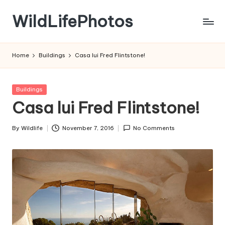
WildLifePhotos
Skip
to
Nature
content
at
Home
Buildings
Casa lui Fred Flintstone!
its
BEST!
Posted
Buildings
in
Casa lui Fred Flintstone!
By
Wildlife
November 7, 2016
No Comments
Posted
by