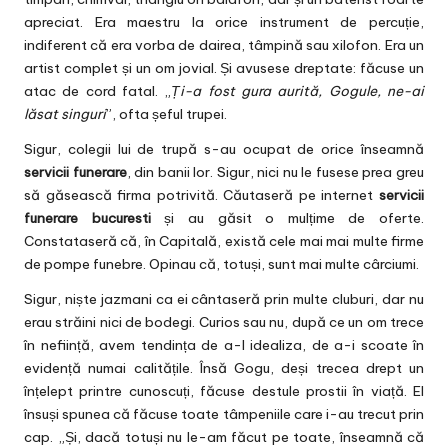
apreciat. Era maestru la orice instrument de percuție,
indiferent că era vorba de dairea, tâmpină sau xilofon. Era un
artist complet și un om jovial. Și avusese dreptate: făcuse un
atac de cord fatal. „
Ți-a fost gura aurită, Gogule, ne-ai
lăsat singuri
”, ofta șeful trupei.
Sigur, colegii lui de trupă s-au ocupat de orice înseamnă
servicii funerare
, din banii lor. Sigur, nici nu le fusese prea greu
să găsească firma potrivită. Căutaseră pe internet
servicii
funerare bucuresti
și au găsit o mulțime de oferte.
Constataseră că, în Capitală, există cele mai mai multe firme
de pompe funebre. Opinau că, totuși, sunt mai multe cârciumi.
Sigur, niște jazmani ca ei cântaseră prin multe cluburi, dar nu
erau străini nici de bodegi. Curios sau nu, după ce un om trece
în neființă, avem tendința de a-l idealiza, de a-i scoate în
evidență numai calitățile. Însă Gogu, deși trecea drept un
înțelept printre cunoscuți, făcuse destule prostii în viață. El
însuși spunea că făcuse toate tâmpeniile care i-au trecut prin
cap. „Și, dacă totuși nu le-am făcut pe toate, înseamnă că