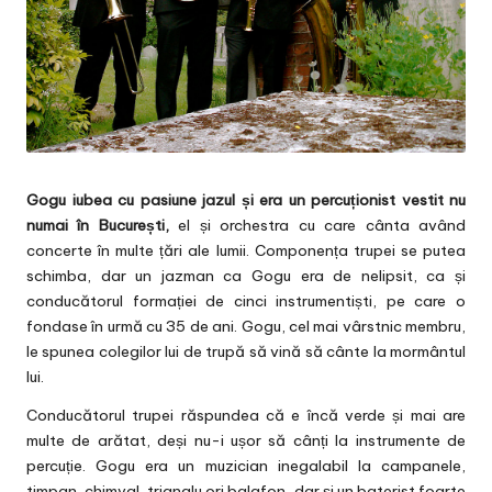
Gogu iubea cu pasiune jazul și era un percuționist vestit nu
numai în București,
el și orchestra cu care cânta având
concerte în multe țări ale lumii. Componența trupei se putea
schimba, dar un jazman ca Gogu era de nelipsit, ca și
conducătorul formației de cinci instrumentiști, pe care o
fondase în urmă cu 35 de ani. Gogu, cel mai vârstnic membru,
le spunea colegilor lui de trupă să vină să cânte la mormântul
lui.
Conducătorul trupei răspundea că e încă verde și mai are
multe de arătat, deși nu-i ușor să cânți la instrumente de
percuție. Gogu era un muzician inegalabil la campanele,
timpan, chimval, trianglu ori balafon, dar și un baterist foarte