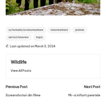
Tags:
cu formatia la inmormantare
inmormantare
jazman
servicii funerare
trupa
Last updated on March 5, 2024
Wildlife
View All Posts
Post
Previous Post
Next Post
navigation
Screenshoturi din filme
Mi-a inflorit peretele