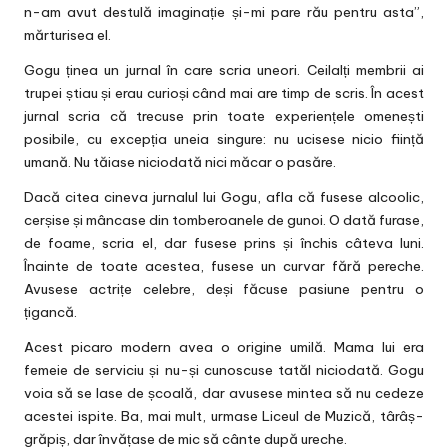
n-am avut destulă imaginație și-mi pare rău pentru asta”,
mărturisea el.
Gogu ținea un jurnal în care scria uneori. Ceilalți membrii ai
trupei știau și erau curioși când mai are timp de scris. În acest
jurnal scria că trecuse prin toate experiențele omenești
posibile, cu excepția uneia singure: nu ucisese nicio ființă
umană. Nu tăiase niciodată nici măcar o pasăre.
Dacă citea cineva jurnalul lui Gogu, afla că fusese alcoolic,
cerșise și mâncase din tomberoanele de gunoi. O dată furase,
de foame, scria el, dar fusese prins și închis câteva luni.
Înainte de toate acestea, fusese un curvar fără pereche.
Avusese actrițe celebre, deși făcuse pasiune pentru o
țigancă.
Acest picaro modern avea o origine umilă. Mama lui era
femeie de serviciu și nu-și cunoscuse tatăl niciodată. Gogu
voia să se lase de școală, dar avusese mintea să nu cedeze
acestei ispite. Ba, mai mult, urmase Liceul de Muzică, târâș-
grăpiș, dar învățase de mic să cânte după ureche.