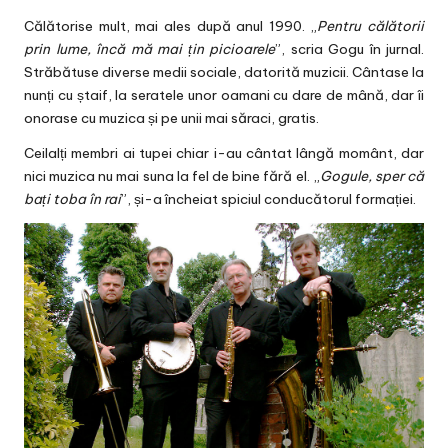
Călătorise mult, mai ales după anul 1990. „
Pentru călătorii
prin lume, încă mă mai țin picioarele
”, scria Gogu în jurnal.
Străbătuse diverse medii sociale, datorită muzicii. Cântase la
nunți cu ștaif, la seratele unor oamani cu dare de mână, dar îi
onorase cu muzica și pe unii mai săraci, gratis.
Ceilalți membri ai tupei chiar i-au cântat lângă momânt, dar
nici muzica nu mai suna la fel de bine fără el. „
Gogule, sper că
bați toba în rai
”, și-a încheiat spiciul conducătorul formației.