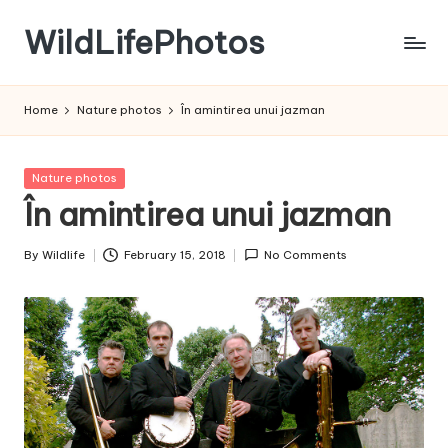
WildLifePhotos
Skip
to
Nature
content
at
Home
Nature photos
În amintirea unui jazman
its
BEST!
Posted
Nature photos
in
În amintirea unui jazman
By
Wildlife
February 15, 2018
No Comments
Posted
by